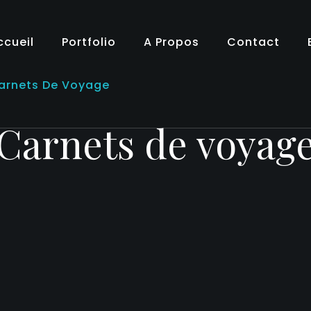
ccueil
Portfolio
A Propos
Contact
arnets De Voyage
Carnets de voyag