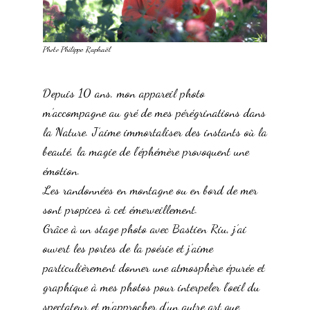
Photo Philippe Raphaël
Depuis 10 ans, mon appareil photo
m’accompagne au gré de mes pérégrinations dans
la Nature. J’aime immortaliser des instants où la
beauté, la magie de l’éphémère provoquent une
émotion.
Les randonnées en montagne ou en bord de mer
sont propices à cet émerveillement.
Grâce à un stage photo avec Bastien Riu, j’ai
ouvert les portes de la poésie et j’aime
particulièrement donner une atmosphère épurée et
graphique à mes photos pour interpeler l’oeil du
spectateur et m’approcher d’un autre art que