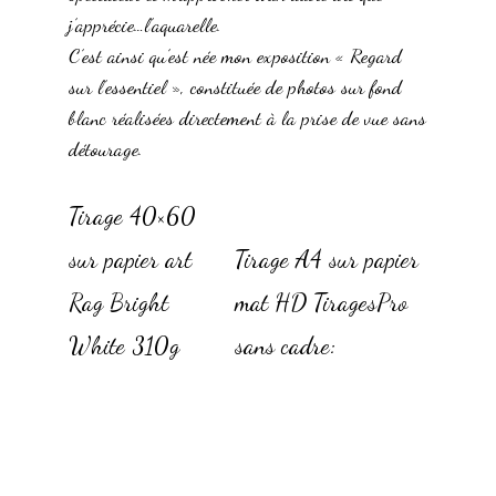
j’apprécie…l’aquarelle.
C’est ainsi qu’est née mon exposition « Regard
sur l’essentiel », constituée de photos sur fond
blanc réalisées directement à la prise de vue sans
détourage.
Tirage 40×60
sur papier art
Tirage A4 sur papier
Rag Bright
mat HD TiragesPro
White 310g
sans cadre:
contrecollage
dibond:
25 €